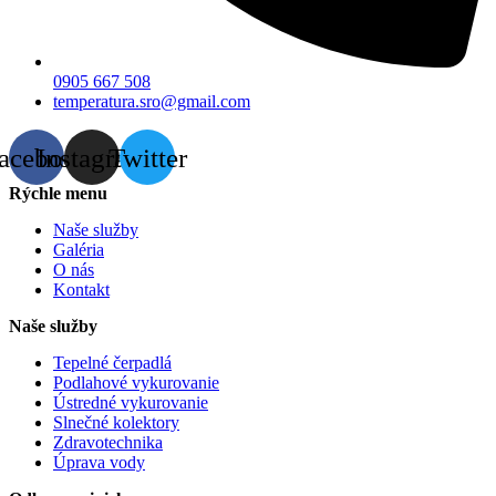
0905 667 508
temperatura.sro@gmail.com
acebook
Instagram
Twitter
Rýchle menu
Naše služby
Galéria
O nás
Kontakt
Naše služby
Tepelné čerpadlá
Podlahové vykurovanie
Ústredné vykurovanie
Slnečné kolektory
Zdravotechnika
Úprava vody