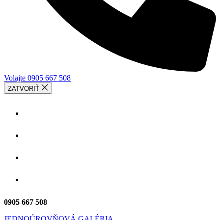
Volajte 0905 667 508
ZATVORIŤ
SLUŽBY
GALÉRIA
O NÁS
KONTAKT
0905 667 508
JEDNOÚROVŇOVÁ GALÉRIA