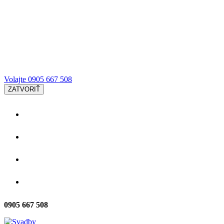
Volajte 0905 667 508
ZATVORIŤ
SLUŽBY
GALÉRIA
O NÁS
KONTAKT
0905 667 508