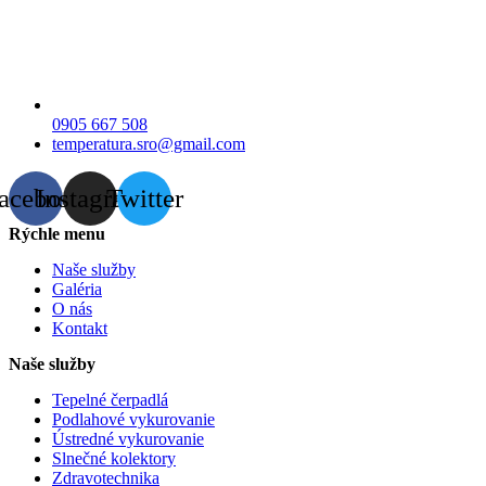
0905 667 508
temperatura.sro@gmail.com
acebook
Instagram
Twitter
Rýchle menu
Naše služby
Galéria
O nás
Kontakt
Naše služby
Tepelné čerpadlá
Podlahové vykurovanie
Ústredné vykurovanie
Slnečné kolektory
Zdravotechnika